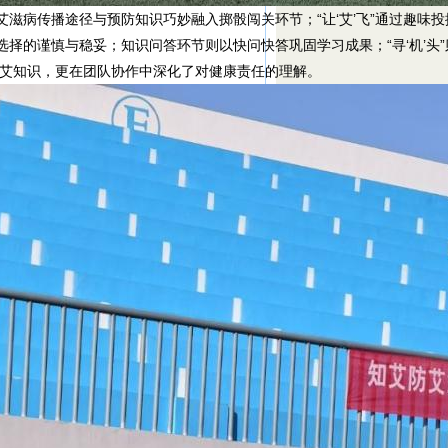
艾滋病传播途径与预防知识巧妙融入掷骰闯关环节；“让‘艾’飞”通过趣味
选择的谨慎与稳妥；知识问答环节则以快问快答巩固学习成果；“寻‘机’
艾知识，更在团队协作中深化了对健康责任的理解。