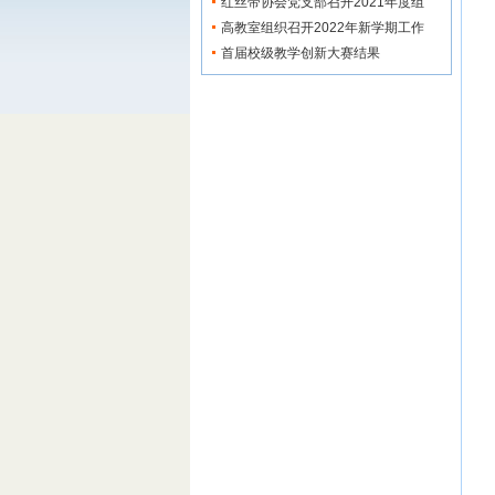
全知...
红丝带协会党支部召开2021年度组
织...
高教室组织召开2022年新学期工作
会...
首届校级教学创新大赛结果