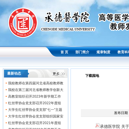
首 页
部门简介
规章制度
教育科
最新动态
下载园地
我校教师在第四届河北省高校教师教
学创...
我校在第三届河北省教师教学创新大
赛中...
高教室组织召开2023年新学期工作
会...
红丝带协会党支部召开2022年度组
织...
大学生红丝带协会党支部”七一”主题
发布日期：2
党...
大学生红丝带协会党支部组织国家安
全知...
红丝带协会党支部召开2021年度组
承德医学院 关