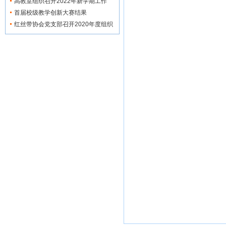
织...
高教室组织召开2022年新学期工作
会...
首届校级教学创新大赛结果
红丝带协会党支部召开2020年度组织
红丝带协会党支
生活会">
部召开2020年度组织...