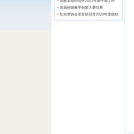
织...
高教室组织召开2022年新学期工作
会...
首届校级教学创新大赛结果
红丝带协会党支部召开2020年度组织
红丝带协会党支
生活会">
部召开2020年度组织...